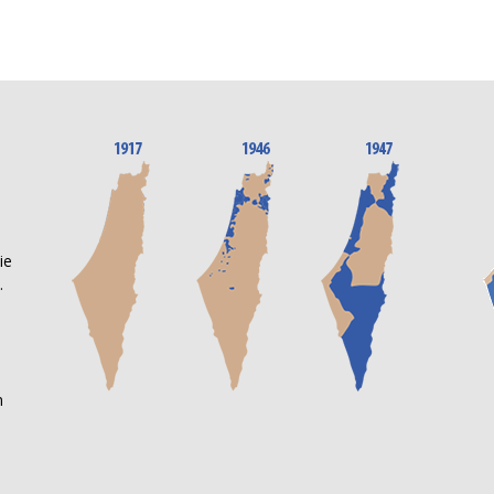
n
ie
.
m