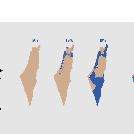
n
ie
.
m