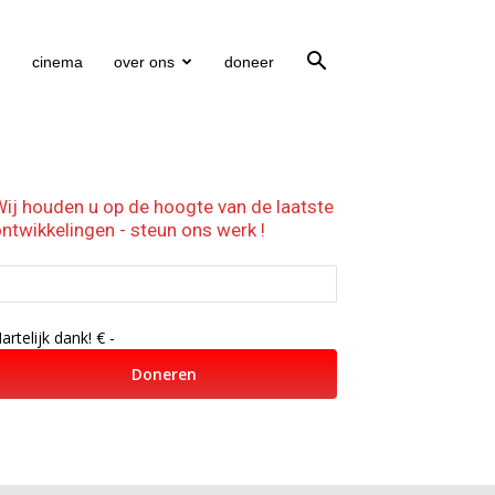
cinema
over ons
doneer
ij houden u op de hoogte van de laatste
ntwikkelingen - steun ons werk !
€
artelijk dank!
€ -
Doneren