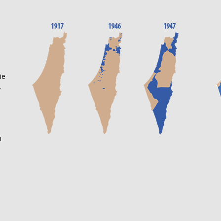
n
ie
.
m