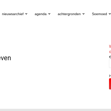
nieuwsarchief
agenda
achtergronden
Soemoed
W
o
even
H