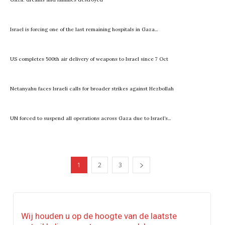
Israel is forcing one of the last remaining hospitals in Gaza...
US completes 500th air delivery of weapons to Israel since 7 Oct
Netanyahu faces Israeli calls for broader strikes against Hezbollah
UN forced to suspend all operations across Gaza due to Israel’s...
1
2
3
Wij houden u op de hoogte van de laatste