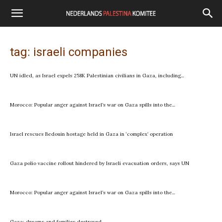
tag: israeli companies
UN idled, as Israel expels 258K Palestinian civilians in Gaza, including...
Morocco: Popular anger against Israel’s war on Gaza spills into the...
Israel rescues Bedouin hostage held in Gaza in ‘complex’ operation
Gaza polio vaccine rollout hindered by Israeli evacuation orders, says UN
Morocco: Popular anger against Israel’s war on Gaza spills into the...
Gaza: dreams and families destroyed