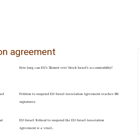
tion agreement
How long can EU’s ‘Zionist veto’ block Israel’s accountability?
ael
Petition to suspend EU-Israel Association Agreement reaches 1M
signatures
at
EU-Israel: Refusal to suspend the EU-Israel Association
Agreement is a ‘cruel...