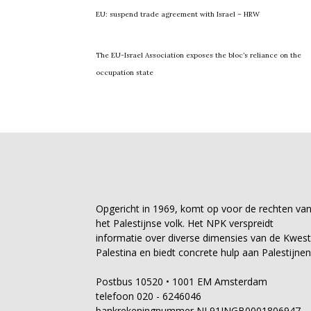
EU: suspend trade agreement with Israel – HRW
The EU-Israel Association exposes the bloc’s reliance on the
occupation state
Opgericht in 1969, komt op voor de rechten va
het Palestijnse volk. Het NPK verspreidt
informatie over diverse dimensies van de Kwest
Palestina en biedt concrete hulp aan Palestijnen
Postbus 10520 • 1001 EM Amsterdam
telefoon 020 - 6246046
bankrekeningnummer NL91INGB0001806947