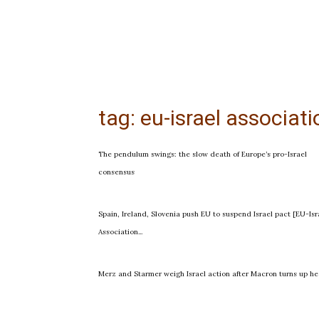
tag: eu-israel associa
The pendulum swings: the slow death of Europe’s pro-Israel
consensus
Spain, Ireland, Slovenia push EU to suspend Israel pact [EU-Isr
Association...
Merz and Starmer weigh Israel action after Macron turns up he