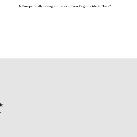
Is Europe finally taking action over Israel’s genocide in Gaza?
n
ie
.