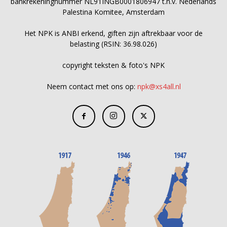
bankrekeningnummer NL91INGB0001806947 t.n.v. Nederlands
Palestina Komitee, Amsterdam
Het NPK is ANBI erkend, giften zijn aftrekbaar voor de
belasting (RSIN: 36.98.026)
copyright teksten & foto's NPK
Neem contact met ons op:
npk@xs4all.nl