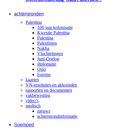
achtergronden
Palestina
100 jaar kolonisatie
Kwestie Palestina
Palestina
Palestijnen
Nakba
Vluchtelingen
Juni-Oorlog
diplomatie
Oslo
Europa
kaarten
VN-resoluties en akkoorden
rapporten en documenten
vakbeweging
video’s
medisch
nieuws
achtergrondinformatie
Soemoed