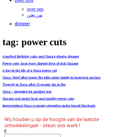
over ons
over ons
من نحن
doneer
tag: power cuts
A melted birthday cake and Gaza’s elusive dreams
Power cuts, heat wave disrupt lives of sick Gazans
A day in the life of a Gaza power cut
Gaza: Grief after house fire kills entire family in besieged enclave
Tragedy in Gaza after 21 people die in fire
Gaza – shopping for another war
Gazans reel under heat and lengthy power cuts
Impoverished Gaza economy struggles under Israeli blockade
Wij houden u op de hoogte van de laatste
ontwikkelingen - steun ons werk !
€