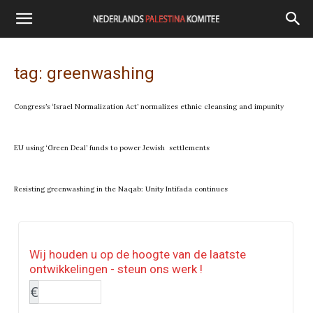
tag: greenwashing
Congress’s ‘Israel Normalization Act’ normalizes ethnic cleansing and impunity
EU using ‘Green Deal’ funds to power Jewish settlements
Resisting greenwashing in the Naqab: Unity Intifada continues
Wij houden u op de hoogte van de laatste
ontwikkelingen - steun ons werk !
€