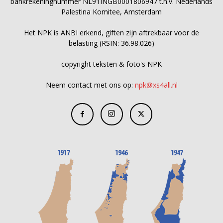
bankrekeningnummer NL91INGB0001806947 t.n.v. Nederlands
Palestina Komitee, Amsterdam
Het NPK is ANBI erkend, giften zijn aftrekbaar voor de
belasting (RSIN: 36.98.026)
copyright teksten & foto's NPK
Neem contact met ons op:
npk@xs4all.nl